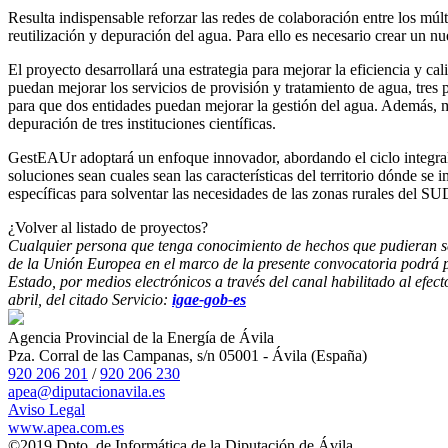
Resulta indispensable reforzar las redes de colaboración entre los múlti
reutilización y depuración del agua. Para ello es necesario crear un n
El proyecto desarrollará una estrategia para mejorar la eficiencia y 
puedan mejorar los servicios de provisión y tratamiento de agua, tres p
para que dos entidades puedan mejorar la gestión del agua. Además, mej
depuración de tres instituciones científicas.
GestEAUr adoptará un enfoque innovador, abordando el ciclo integral de
soluciones sean cuales sean las características del territorio dónde se
específicas para solventar las necesidades de las zonas rurales del SU
¿Volver al listado de proyectos?
Cualquier persona que tenga conocimiento de hechos que pudieran ser
de la Unión Europea en el marco de la presente convocatoria podrá 
Estado, por medios electrónicos a través del canal habilitado al efec
abril, del citado Servicio:
igae-gob-es
Agencia Provincial de la Energía de Ávila
Pza. Corral de las Campanas, s/n 05001 - Ávila (España)
920 206 201
/
920 206 230
apea@diputacionavila.es
Aviso
Legal
www.
apea
.com.es
©2019 Dpto. de Informática de la Diputación de Ávila