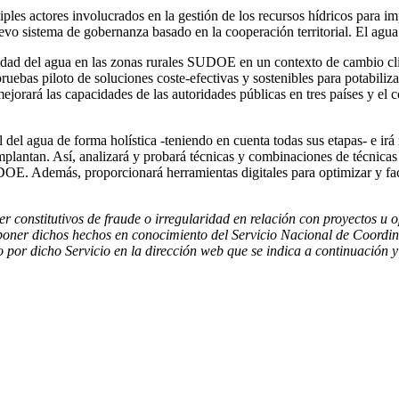
ples actores involucrados en la gestión de los recursos hídricos para imp
uevo sistema de gobernanza basado en la cooperación territorial. El agua
calidad del agua en las zonas rurales SUDOE en un contexto de cambio cl
ruebas piloto de soluciones coste-efectivas y sostenibles para potabiliz
orará las capacidades de las autoridades públicas en tres países y el c
l agua de forma holística -teniendo en cuenta todas sus etapas- e irá m
 implantan. Así, analizará y probará técnicas y combinaciones de técnica
DOE. Además, proporcionará herramientas digitales para optimizar y facil
 constitutivos de fraude o irregularidad en relación con proyectos u o
poner dichos hechos en conocimiento del Servicio Nacional de Coordina
to por dicho Servicio en la dirección web que se indica a continuación