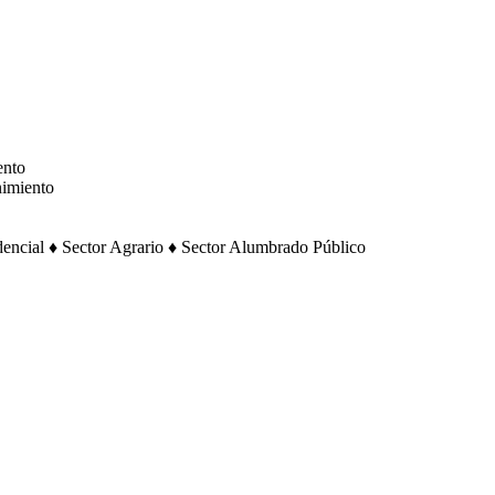
ento
imiento
dencial
♦
Sector Agrario
♦
Sector Alumbrado Público