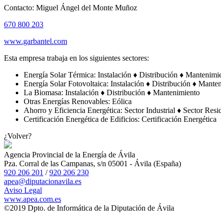
Contacto:
Miguel Ángel del Monte Muñoz
670 800 203
www.garbantel.com
Esta empresa trabaja en los siguientes sectores:
Energía Solar Térmica:
Instalación
♦
Distribución
♦
Mantenimi
Energía Solar Fotovoltaica:
Instalación
♦
Distribución
♦
Manten
La Biomasa:
Instalación
♦
Distribución
♦
Mantenimiento
Otras Energías Renovables:
Eólica
Ahorro y Eficiencia Energética:
Sector Industrial
♦
Sector Resi
Certificación Energética de Edificios:
Certificación Energética
¿Volver?
Agencia Provincial de la Energía de Ávila
Pza. Corral de las Campanas, s/n 05001 - Ávila (España)
920 206 201
/
920 206 230
apea@diputacionavila.es
Aviso
Legal
www.
apea
.com.es
©2019 Dpto. de Informática de la Diputación de Ávila